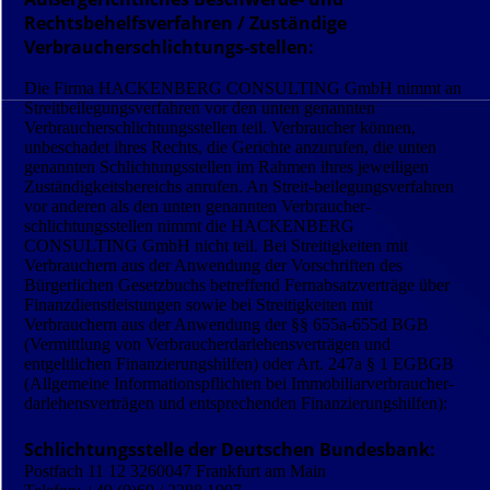
Rechtsbehelfsverfahren / Zuständige
Verbraucherschlichtungs-stellen:
Die Firma HACKENBERG CONSULTING GmbH nimmt an
Streitbeilegungs­verfahren vor den unten genannten
Verbraucher­schlichtungsstellen teil. Verbraucher können,
unbeschadet ihres Rechts, die Gerichte anzurufen, die unten
genannten Schlichtungs­stellen im Rahmen ihres jeweiligen
Zuständigkeitsbereichs anrufen. An Streit-beilegungsverfahren
vor anderen als den unten genannten Verbraucher­
schlichtungsstellen nimmt die HACKENBERG
CONSULTING GmbH nicht teil. Bei Streitigkeiten mit
Verbrauchern aus der Anwendung der Vorschriften des
Bürgerlichen Gesetzbuchs betreffend Fern­absatzverträge über
Finanzdienst­leistungen sowie bei Streitigkeiten mit
Verbrauchern aus der Anwendung der §§ 655a-655d BGB
(Vermittlung von Verbraucher­darlehensverträgen und
entgeltlichen Finanzierungshilfen) oder Art. 247a § 1 EGBGB
(Allgemeine Informations­pflichten bei Immobiliar­verbraucher­
darlehens­verträgen und ent­sprechenden Finanzierungshilfen):
Schlichtungsstelle der Deutschen Bundesbank:
Postfach 11 12 3260047 Frankfurt am Main