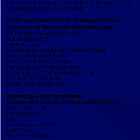
und auf eigene Rechnung unseres Unternehmens erbracht. Bei
Unklarheiten kontaktieren Sie uns bitte.
Ihr Vertragspartner bei der Inanspruchnahme
vorgenannter Wertpapierdienstleistungen:
NFS Netfonds Financial Service GmbH
Heidenkampsweg 73
20097 Hamburg
Geschäftsführer: Peer Reichelt, Christian Hammer
Tel.: +49 (0) 40 – 8222838-0
E-Mail: kontakt@nfs-netfonds.de
Internet: https://www.nfs-netfonds.de
Registergericht: AG Hamburg, HRB 92074
USt.-IdNr.: DE242360201
W-IdNr: DE242360201-00001
Zuständige Aufsichtsbehörde:
Bundesanstalt für Finanzdienstleistungsaufsicht (BaFin)
Marie-Curie-Str. 24-28
60439 Frankfurt
oder
Graurheindorfer Str. 108
53117 Bonn
Tel. +49 (0) 228-4108-0