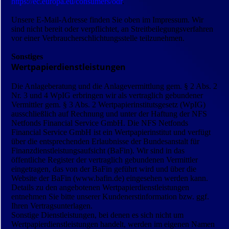
https://ec.europa.eu/consumers/odr
.
Unsere E-Mail-Adresse finden Sie oben im Impressum. Wir
sind nicht bereit oder verpflichtet, an Streitbeilegungs­verfahren
vor einer Verbraucher­schlichtungsstelle teilzunehmen.
Sonstiges
Wertpapierdienstleistungen
Die Anlageberatung und die Anlagevermittlung gem. § 2 Abs. 2
Nr. 3 und 4 WpIG erbringen wir als vertraglich gebundener
Vermittler gem. § 3 Abs. 2 Wertpapierinstitutsgesetz (WpIG)
ausschließlich auf Rechnung und unter der Haftung der NFS
Netfonds Financial Service GmbH. Die NFS Netfonds
Financial Service GmbH ist ein Wertpapierinstitut und verfügt
über die entsprechenden Erlaubnisse der Bundesanstalt für
Finanzdienstleistungsaufsicht (BaFin). Wir sind in das
öffentliche Register der vertraglich gebundenen Vermittler
eingetragen, das von der BaFin geführt wird und über die
Website der BaFin (www.bafin.de) eingesehen werden kann.
Details zu den angebotenen Wertpapierdienstleistungen
entnehmen Sie bitte unserer Kundenerstinformation bzw. ggf.
Ihren Vertragsunterlagen.
Sonstige Dienstleistungen, bei denen es sich nicht um
Wertpapierdienstleistungen handelt, werden im eigenen Namen