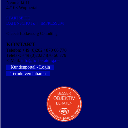
Neumarkt 11
42103 Wuppertal
STARTSEITE
DATEN­SCHUTZ
|
IMPRESSUM
© 2026
Hackenberg Consulting
KONTAKT
Telefon: +49 (0)202 / 870 66 770
Telefax: +49 (0)202 / 870 66 779
E-Mail:
info@hc-beratung.de
Kundenportal - Login
Termin vereinbaren