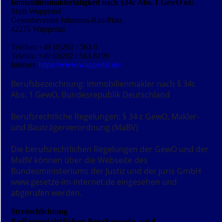
Immobilienmaklertätigkeit nach §34c Abs. 1 GewO ist:
Stadt Wuppertal
Gewerbecenter Johannes-Rau-Platz
42275 Wuppertal
Telefon: +49 (0)202 / 563 0
Telefax: +49 (0)202 / 563 8199
Internet:
https://www.wuppertal.de/
Berufsbezeichnung: Immobilienmakler nach § 34c
Abs. 1 GewO, Bundesrepublik Deutschland
Berufsrechtliche Regelungen: § 34 c GewO, Makler-
und Bauträgerverordnung (MaBV)
Die berufsrechtlichen Regelungen der
GewO
und der
MaBV
können über die Webseite des
Bundesministeriums der Justiz und der juris GmbH
www.gesetze-im-internet.de
eingesehen und
abgerufen werden.
Streitschlichtung
Außergerichtliches Beschwerde- und