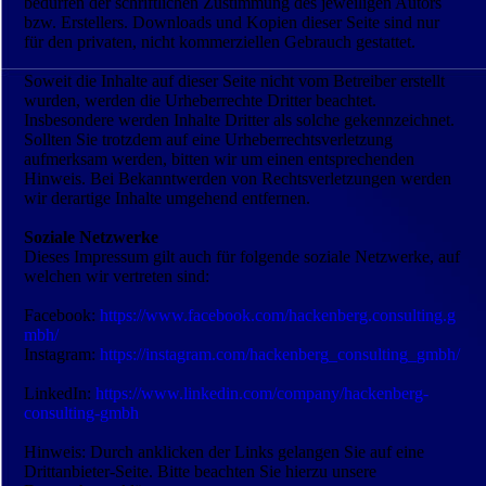
bedürfen der schriftlichen Zustimmung des jeweiligen Autors
bzw. Erstellers. Downloads und Kopien dieser Seite sind nur
für den privaten, nicht kommerziellen Gebrauch gestattet.
Soweit die Inhalte auf dieser Seite nicht vom Betreiber erstellt
wurden, werden die Urheberrechte Dritter beachtet.
Insbesondere werden Inhalte Dritter als solche gekennzeichnet.
Sollten Sie trotzdem auf eine Urheberrechts­verletzung
aufmerksam werden, bitten wir um einen entsprechenden
Hinweis. Bei Bekanntwerden von Rechts­verletzungen werden
wir derartige Inhalte umgehend entfernen.
Soziale Netzwerke
Dieses Impressum gilt auch für folgende soziale Netzwerke, auf
welchen wir vertreten sind:
Facebook:
https://www.facebook.com/hackenberg.consulting.g
mbh/
Instagram:
https://instagram.com/hackenberg_consulting_gmbh/
LinkedIn:
https://www.linkedin.com/company/hackenberg-
consulting-gmbh
Hinweis: Durch anklicken der Links gelangen Sie auf eine
Drittanbieter-Seite. Bitte beachten Sie hierzu unsere