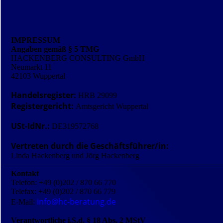
IMPRESSUM
Angaben gemäß § 5 TMG
HACKENBERG CONSULTING GmbH
Neumarkt 11
42103 Wuppertal
Handelsregister:
HRB 29099
Registergericht:
Amtsgericht Wuppertal
USt-IdNr.:
DE319572768
Vertreten durch die Geschäftsführer/in:
Linda Hackenberg und Jörg Hackenberg
Kontakt
Telefon: +49 (0)202 / 870 66 770
Telefax: +49 (0)202 / 870 66 779
info@hc-beratung.de
E-Mail:
Verantwortliche i.S.d. § 18 Abs. 2 MStV