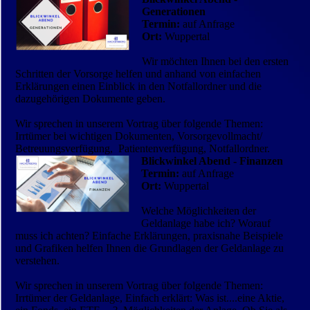
Generationen
Termin:
auf Anfrage
Ort:
Wuppertal
Wir möchten Ihnen bei den ersten
Schritten der Vorsorge helfen und anhand von ein­fachen
Erklärungen einen Einblick in den Notfallordner und die
dazugehörigen Dokumente geben.
Wir sprechen in unserem Vortrag über folgende Themen:
Irrtümer bei wichtigen Dokumenten, Vorsorgevollmacht/
Betreuungsverfügung, Patientenverfügung, Notfallordner.
Blickwinkel Abend - Finanzen
Termin:
auf Anfrage
Ort:
Wuppertal
Welche Möglichkeiten der
Geldanlage habe ich? Worauf
muss ich achten? Einfache Erklärungen, praxisnahe Beispiele
und Grafiken helfen Ihnen die Grundlagen der Geldanlage zu
verstehen.
Wir sprechen in unserem Vortrag über folgende Themen:
Irrtümer der Geldanlage, Einfach erklärt: Was ist....eine Aktie,