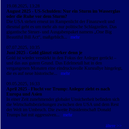
19.08.2025, 13:28
August 2025 - US-Schulden: Nur ein Sturm im Wasserglas
oder die Ruhe vor dem Sturm?
Die USA stehen erneut im Rampenlicht der Finanzwelt und
diesmal geht es um mehr als nur politische Schlagzeilen. Das
gigantische Steuer- und Ausgabenpaket namens „One Big
Beautiful Bill Act“, maßgeblich...
mehr
07.07.2025, 10:35
Juni 2025 - Gold glänzt stärker denn je
Gold ist wieder verstärkt in den Fokus der Anleger gerückt –
und das aus gutem Grund. Das Edelmetall hat in den
vergangenen Monaten eine eindrucksvolle Kursrallye hingelegt,
die es auf neue historische...
mehr
09.05.2025, 16:33
April 2025 - Flucht vor Trump: Anleger zieht es nach
Europa und Asien
In einer Zeit zunehmender globaler Unsicherheit befinden sich
die Wirtschafts­beziehungen zwischen den USA und dem Rest
der Welt im Umbruch. Die zweite Präsidentschaft Donald
Trumps hat mit aggressiven...
mehr
ältere >>