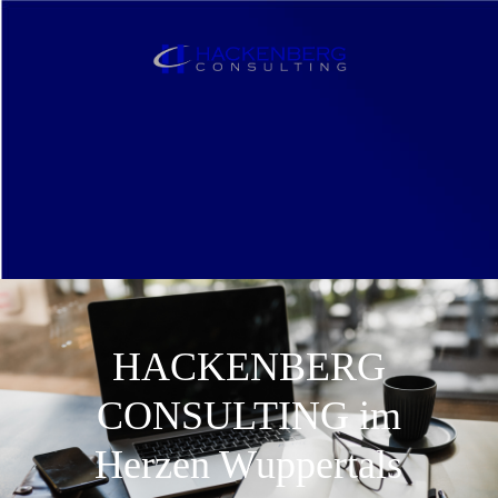
HACKENBERG
CONSULTING im
Herzen Wuppertals