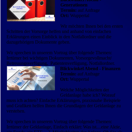
Generationen
Termin:
auf Anfrage
Ort:
Wuppertal
Wir möchten Ihnen bei den ersten
Schritten der Vorsorge helfen und anhand von ein­fachen
Erklärungen einen Einblick in den Notfallordner und die
dazugehörigen Dokumente geben.
Wir sprechen in unserem Vortrag über folgende Themen:
Irrtümer bei wichtigen Dokumenten, Vorsorgevollmacht/
Betreuungsverfügung, Patientenverfügung, Notfallordner.
Blickwinkel Abend - Finanzen
Termin:
auf Anfrage
Ort:
Wuppertal
Welche Möglichkeiten der
Geldanlage habe ich? Worauf
muss ich achten? Einfache Erklärungen, praxisnahe Beispiele
und Grafiken helfen Ihnen die Grundlagen der Geldanlage zu
verstehen.
Wir sprechen in unserem Vortrag über folgende Themen:
Irrtümer der Geldanlage, Einfach erklärt: Was ist....eine Aktie,