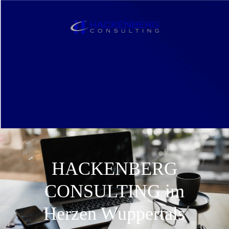
HACKENBERG
CONSULTING im
Herzen Wuppertals