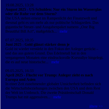
19.08.2025, 13:28
August 2025 - US-Schulden: Nur ein Sturm im Wasserglas
oder die Ruhe vor dem Sturm?
Die USA stehen erneut im Rampenlicht der Finanzwelt und
diesmal geht es um mehr als nur politische Schlagzeilen. Das
gigantische Steuer- und Ausgabenpaket namens „One Big
Beautiful Bill Act“, maßgeblich...
mehr
07.07.2025, 10:35
Juni 2025 - Gold glänzt stärker denn je
Gold ist wieder verstärkt in den Fokus der Anleger gerückt –
und das aus gutem Grund. Das Edelmetall hat in den
vergangenen Monaten eine eindrucksvolle Kursrallye hingelegt,
die es auf neue historische...
mehr
09.05.2025, 16:33
April 2025 - Flucht vor Trump: Anleger zieht es nach
Europa und Asien
In einer Zeit zunehmender globaler Unsicherheit befinden sich
die Wirtschafts­beziehungen zwischen den USA und dem Rest
der Welt im Umbruch. Die zweite Präsidentschaft Donald
Trumps hat mit aggressiven...
mehr
ältere >>