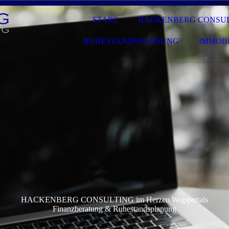
START
HACKENBERG CONSU
RUHESTANDSPLANUNG
IMMOBI
HACKENBERG CONSULTING im Herzen Wuppertals
Finanzberatung & Ruhestandsplanung