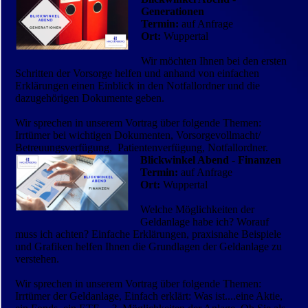
Generationen
Termin:
auf Anfrage
Ort:
Wuppertal
Wir möchten Ihnen bei den ersten
Schritten der Vorsorge helfen und anhand von ein­fachen
Erklärungen einen Einblick in den Notfallordner und die
dazugehörigen Dokumente geben.
Wir sprechen in unserem Vortrag über folgende Themen:
Irrtümer bei wichtigen Dokumenten, Vorsorgevollmacht/
Betreuungsverfügung, Patientenverfügung, Notfallordner.
Blickwinkel Abend - Finanzen
Termin:
auf Anfrage
Ort:
Wuppertal
Welche Möglichkeiten der
Geldanlage habe ich? Worauf
muss ich achten? Einfache Erklärungen, praxisnahe Beispiele
und Grafiken helfen Ihnen die Grundlagen der Geldanlage zu
verstehen.
Wir sprechen in unserem Vortrag über folgende Themen:
Irrtümer der Geldanlage, Einfach erklärt: Was ist....eine Aktie,