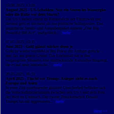
19.08.2025, 13:28
August 2025 - US-Schulden: Nur ein Sturm im Wasserglas
oder die Ruhe vor dem Sturm?
Die USA stehen erneut im Rampenlicht der Finanzwelt und
diesmal geht es um mehr als nur politische Schlagzeilen. Das
gigantische Steuer- und Ausgabenpaket namens „One Big
Beautiful Bill Act“, maßgeblich...
mehr
07.07.2025, 10:35
Juni 2025 - Gold glänzt stärker denn je
Gold ist wieder verstärkt in den Fokus der Anleger gerückt –
und das aus gutem Grund. Das Edelmetall hat in den
vergangenen Monaten eine eindrucksvolle Kursrallye hingelegt,
die es auf neue historische...
mehr
09.05.2025, 16:33
April 2025 - Flucht vor Trump: Anleger zieht es nach
Europa und Asien
In einer Zeit zunehmender globaler Unsicherheit befinden sich
die Wirtschafts­beziehungen zwischen den USA und dem Rest
der Welt im Umbruch. Die zweite Präsidentschaft Donald
Trumps hat mit aggressiven...
mehr
ältere >>