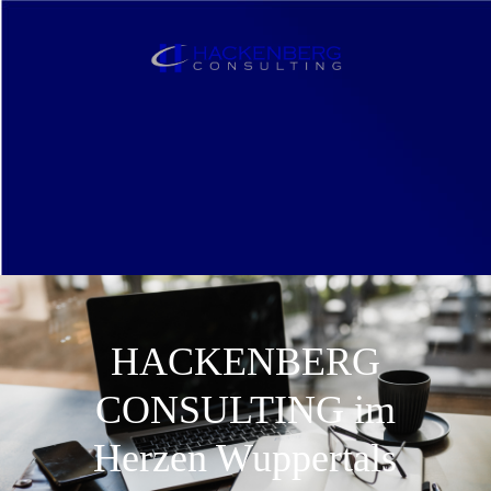
HACKENBERG
CONSULTING im
Herzen Wuppertals