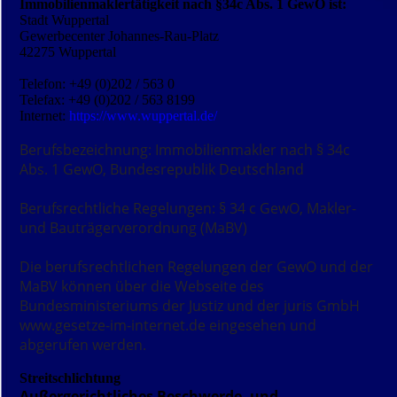
Immobilienmaklertätigkeit nach §34c Abs. 1 GewO ist:
Stadt Wuppertal
Gewerbecenter Johannes-Rau-Platz
42275 Wuppertal
Telefon: +49 (0)202 / 563 0
Telefax: +49 (0)202 / 563 8199
Internet:
https://www.wuppertal.de/
Berufsbezeichnung: Immobilienmakler nach § 34c
Abs. 1 GewO, Bundesrepublik Deutschland
Berufsrechtliche Regelungen: § 34 c GewO, Makler-
und Bauträgerverordnung (MaBV)
Die berufsrechtlichen Regelungen der
GewO
und der
MaBV
können über die Webseite des
Bundesministeriums der Justiz und der juris GmbH
www.gesetze-im-internet.de
eingesehen und
abgerufen werden.
Streitschlichtung
Außergerichtliches Beschwerde- und