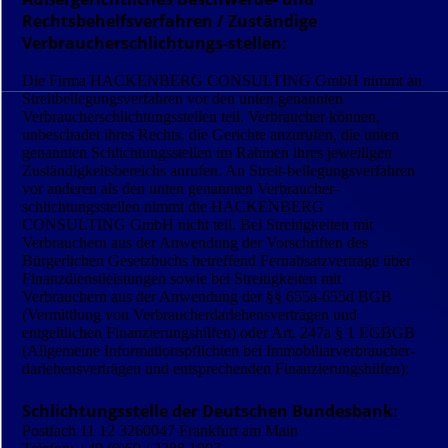
Rechtsbehelfsverfahren / Zuständige
Verbraucherschlichtungs-stellen:
Die Firma HACKENBERG CONSULTING GmbH nimmt an
Streitbeilegungs­verfahren vor den unten genannten
Verbraucher­schlichtungsstellen teil. Verbraucher können,
unbeschadet ihres Rechts, die Gerichte anzurufen, die unten
genannten Schlichtungs­stellen im Rahmen ihres jeweiligen
Zuständigkeitsbereichs anrufen. An Streit-beilegungsverfahren
vor anderen als den unten genannten Verbraucher­
schlichtungsstellen nimmt die HACKENBERG
CONSULTING GmbH nicht teil. Bei Streitigkeiten mit
Verbrauchern aus der Anwendung der Vorschriften des
Bürgerlichen Gesetzbuchs betreffend Fern­absatzverträge über
Finanzdienst­leistungen sowie bei Streitigkeiten mit
Verbrauchern aus der Anwendung der §§ 655a-655d BGB
(Vermittlung von Verbraucher­darlehensverträgen und
entgeltlichen Finanzierungshilfen) oder Art. 247a § 1 EGBGB
(Allgemeine Informations­pflichten bei Immobiliar­verbraucher­
darlehens­verträgen und ent­sprechenden Finanzierungshilfen):
Schlichtungsstelle der Deutschen Bundesbank:
Postfach 11 12 3260047 Frankfurt am Main