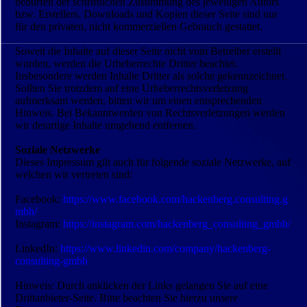
bedürfen der schriftlichen Zustimmung des jeweiligen Autors
bzw. Erstellers. Downloads und Kopien dieser Seite sind nur
für den privaten, nicht kommerziellen Gebrauch gestattet.
Soweit die Inhalte auf dieser Seite nicht vom Betreiber erstellt
wurden, werden die Urheberrechte Dritter beachtet.
Insbesondere werden Inhalte Dritter als solche gekennzeichnet.
Sollten Sie trotzdem auf eine Urheberrechts­verletzung
aufmerksam werden, bitten wir um einen entsprechenden
Hinweis. Bei Bekanntwerden von Rechts­verletzungen werden
wir derartige Inhalte umgehend entfernen.
Soziale Netzwerke
Dieses Impressum gilt auch für folgende soziale Netzwerke, auf
welchen wir vertreten sind:
Facebook:
https://www.facebook.com/hackenberg.consulting.g
mbh/
Instagram:
https://instagram.com/hackenberg_consulting_gmbh/
LinkedIn:
https://www.linkedin.com/company/hackenberg-
consulting-gmbh
Hinweis: Durch anklicken der Links gelangen Sie auf eine
Drittanbieter-Seite. Bitte beachten Sie hierzu unsere