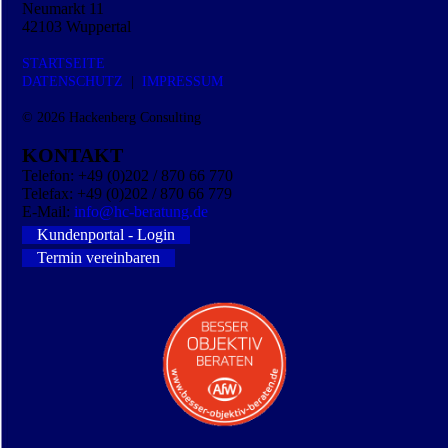
Neumarkt 11
42103 Wuppertal
STARTSEITE
DATEN­SCHUTZ
|
IMPRESSUM
© 2026
Hackenberg Consulting
KONTAKT
Telefon: +49 (0)202 / 870 66 770
Telefax: +49 (0)202 / 870 66 779
E-Mail:
info@hc-beratung.de
Kundenportal - Login
Termin vereinbaren