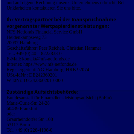
und auf eigene Rechnung unseres Unternehmens erbracht. Bei
Unklarheiten kontaktieren Sie uns bitte.
Ihr Vertragspartner bei der Inanspruchnahme
vorgenannter Wertpapierdienstleistungen:
NFS Netfonds Financial Service GmbH
Heidenkampsweg 73
20097 Hamburg
Geschäftsführer: Peer Reichelt, Christian Hammer
Tel.: +49 (0) 40 – 8222838-0
E-Mail: kontakt@nfs-netfonds.de
Internet: https://www.nfs-netfonds.de
Registergericht: AG Hamburg, HRB 92074
USt.-IdNr.: DE242360201
W-IdNr: DE242360201-00001
Zuständige Aufsichtsbehörde:
Bundesanstalt für Finanzdienstleistungsaufsicht (BaFin)
Marie-Curie-Str. 24-28
60439 Frankfurt
oder
Graurheindorfer Str. 108
53117 Bonn
Tel. +49 (0) 228-4108-0