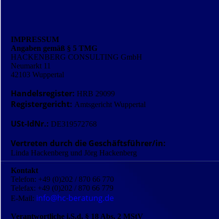
IMPRESSUM
Angaben gemäß § 5 TMG
HACKENBERG CONSULTING GmbH
Neumarkt 11
42103 Wuppertal
Handelsregister:
HRB 29099
Registergericht:
Amtsgericht Wuppertal
USt-IdNr.:
DE319572768
Vertreten durch die Geschäftsführer/in:
Linda Hackenberg und Jörg Hackenberg
Kontakt
Telefon: +49 (0)202 / 870 66 770
Telefax: +49 (0)202 / 870 66 779
info@hc-beratung.de
E-Mail:
Verantwortliche i.S.d. § 18 Abs. 2 MStV