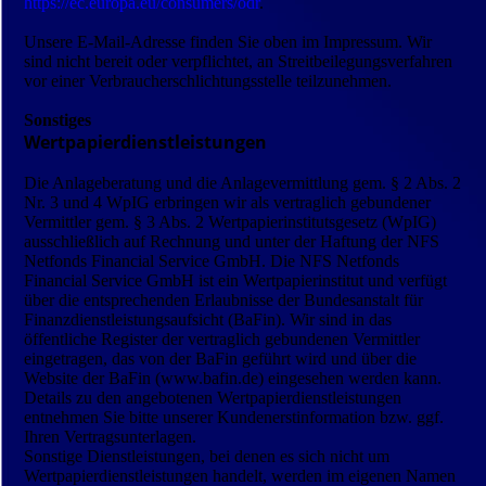
https://ec.europa.eu/consumers/odr
.
Unsere E-Mail-Adresse finden Sie oben im Impressum. Wir
sind nicht bereit oder verpflichtet, an Streitbeilegungs­verfahren
vor einer Verbraucher­schlichtungsstelle teilzunehmen.
Sonstiges
Wertpapierdienstleistungen
Die Anlageberatung und die Anlagevermittlung gem. § 2 Abs. 2
Nr. 3 und 4 WpIG erbringen wir als vertraglich gebundener
Vermittler gem. § 3 Abs. 2 Wertpapierinstitutsgesetz (WpIG)
ausschließlich auf Rechnung und unter der Haftung der NFS
Netfonds Financial Service GmbH. Die NFS Netfonds
Financial Service GmbH ist ein Wertpapierinstitut und verfügt
über die entsprechenden Erlaubnisse der Bundesanstalt für
Finanzdienstleistungsaufsicht (BaFin). Wir sind in das
öffentliche Register der vertraglich gebundenen Vermittler
eingetragen, das von der BaFin geführt wird und über die
Website der BaFin (www.bafin.de) eingesehen werden kann.
Details zu den angebotenen Wertpapierdienstleistungen
entnehmen Sie bitte unserer Kundenerstinformation bzw. ggf.
Ihren Vertragsunterlagen.
Sonstige Dienstleistungen, bei denen es sich nicht um
Wertpapierdienstleistungen handelt, werden im eigenen Namen