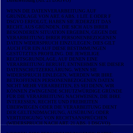
Direktwerbung (Art. 21 DSGVO)
WENN DIE DATENVERARBEITUNG AUF
GRUNDLAGE VON ART. 6 ABS. 1 LIT. E ODER F
DSGVO ERFOLGT, HABEN SIE JEDERZEIT DAS
RECHT, AUS GRÜNDEN, DIE SICH AUS IHRER
BESONDEREN SITUATION ERGEBEN, GEGEN DIE
VERARBEITUNG IHRER PERSONENBEZOGENEN
DATEN WIDERSPRUCH EINZULEGEN; DIES GILT
AUCH FÜR EIN AUF DIESE BESTIMMUNGEN
GESTÜTZTES PROFILING. DIE JEWEILIGE
RECHTSGRUNDLAGE, AUF DENEN EINE
VERARBEITUNG BERUHT, ENTNEHMEN SIE DIESER
DATENSCHUTZERKLÄRUNG. WENN SIE
WIDERSPRUCH EINLEGEN, WERDEN WIR IHRE
BETROFFENEN PERSONENBEZOGENEN DATEN
NICHT MEHR VERARBEITEN, ES SEI DENN, WIR
KÖNNEN ZWINGENDE SCHUTZWÜRDIGE GRÜNDE
FÜR DIE VERARBEITUNG NACHWEISEN, DIE IHRE
INTERESSEN, RECHTE UND FREIHEITEN
ÜBERWIEGEN ODER DIE VERARBEITUNG DIENT
DER GELTENDMACHUNG, AUSÜBUNG ODER
VERTEIDIGUNG VON RECHTSANSPRÜCHEN
(WIDERSPRUCH NACH ART. 21 ABS. 1 DSGVO).