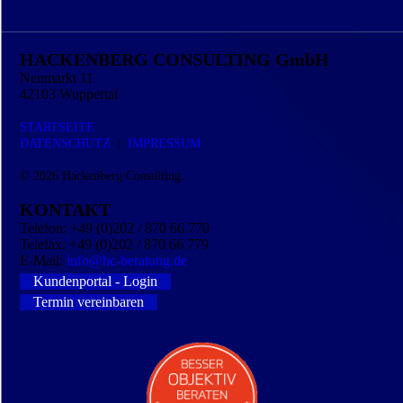
HACKENBERG CONSULTING GmbH
Neumarkt 11
42103 Wuppertal
STARTSEITE
DATEN­SCHUTZ
|
IMPRESSUM
© 2026
Hackenberg Consulting
KONTAKT
Telefon: +49 (0)202 / 870 66 770
Telefax: +49 (0)202 / 870 66 779
E-Mail:
info@hc-beratung.de
Kundenportal - Login
Termin vereinbaren